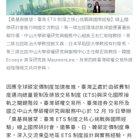
【奠基與展望：臺灣
ETS
制度之核心挑戰與國際經驗】線上國
際研討會進行跨國交流對話，第一排左起環境部氣候變遷署署長
蔡玲儀、中山大學碳權研究與服務中心組長王右仁助理教授，第
二排左起政治大學教授施文真、日本早稻田大學教授有村俊秀，
第三排左起中山大學碳權研究與服務中心主任蔡宏政教授、韓國
Ecoeye
資深研究員
MaureenLee，及第四排臺灣碳權交易所總
經理陳脩文共同參與。
因應全球碳定價制度加速推進，臺灣正處於由碳費制
度邁向總量管制及排放交易制度
(ETS)與深化國際接
軌之關鍵階段。臺灣碳權交易所、臺灣證券交易所及
國立中山大學碳權研究與服務中心於 12 月 19 日舉辦
「奠基與展望：臺灣
ETS
制度之核心挑戰與國際經
驗」線上國際研討會，邀集臺、日、韓碳定價制度專
家，深入交流東亞地區
ETS
制度設計與實務經驗，共