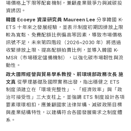
場價格上下限等配套機制，兼顧產業競爭力與減碳投
資誘因。
韓國 Ecoeye 資深研究員 Maureen Lee
分享韓國 K-
ETS 十年來之發展經驗，並表示制度初期因排放上限
較為寬鬆、免費配額比例偏高等因素，導致市場價格
訊號不足，未來第四階段（2026~2030
年）將透過
收緊排放上限、提高配額拍賣比例，並導入韓國 K-
MSR（市場穩定儲備機制），以強化碳市場韌性與流
動性。
政大國際經營與貿易學系教授、前環境部政務次長 施
文真
從學理基礎及國際實務出發，指出穩健之 ETS
制度須建立在「環境完整性」、「經濟效率」與「政
治可接受性」三大支柱上，並強調 ETS 制度設計各項
要素環環相扣，應兼顧國家法律架構、減碳政策目標
與產業結構特性，以建構符合各國發展需求之制度體
系。