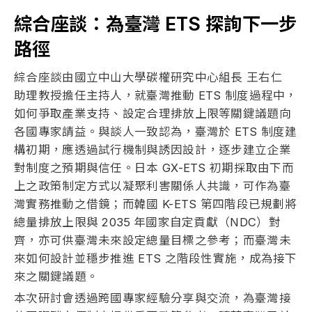
綜合座談：為臺灣
ETS
探詢下一步
路徑
綜合座談由國立中山大學碳權研究中心組長 王右仁
助理教授擔任主持人，就臺灣推動 ETS 制度過程中，
如何爭取產業支持、設定合理排放上限等關鍵議題向
各國專家請益。與談人一致認為，臺灣於 ETS 制度建
構初期，應透過試行機制與誘因設計，逐步建立企業
對制度之預期與信任。日本 GX-ETS 初期採取由下而
上之政策制定方式以凝聚利害關係人共識，可作為臺
灣實務推動之借鏡；而韓國 K-ETS 第四階段已規劃將
總量排放上限與
2035
年國家自定貢獻（NDC）對
齊，亦可供臺灣未來設定總量目標之參考；而臺灣未
來如何設計並穩步推進 ETS 之階段性實施，成為接下
來之關鍵議題。
本次研討會透過跨國專家經驗分享與交流，為臺灣接