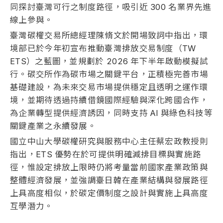
同探討臺灣可行之制度路徑，吸引近 300 名業界先進
線上參與。
臺灣碳權交易所總經理陳脩文於開場致詞中指出，環
境部已於今年初宣布推動臺灣排放交易制度（TW
ETS）之藍圖，並規劃於 2026 年下半年啟動模擬試
行。碳交所作為碳市場之關鍵平台，正積極完善市場
基礎建設，為未來交易市場提供穩定且透明之運作環
境，並期待透過持續借鏡國際經驗與深化跨國合作，
為企業轉型提供經濟誘因，同時支持
AI
與綠色科技等
關鍵產業之永續發展。
國立中山大學碳權研究與服務中心主任蔡宏政教授則
指出，ETS 優勢在於可提供明確減排目標與實施路
徑，惟設定排放上限時仍將考量當前國家產業政策與
整體經濟發展，並強調臺日韓在產業結構與發展路徑
上具高度相似，於碳定價制度之設計與實施上具高度
互學潛力。