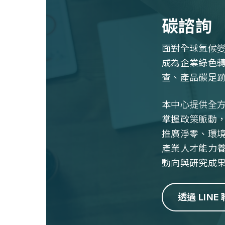
碳諮詢
面對全球氣候
成為企業綠色
查、產品碳足跡
本中心提供全
掌握政策脈動
推廣淨零、環
產業人才能力
動向與研究成
透過 LINE