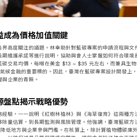
益成為價格加值關鍵
各界高度關注的議題。林幸助針對藍碳專案的申請流程與文
長期維護承諾等進行說明，協助與會人士掌握如何符合環境
交易均價，每噸在美金 $13 ~ $35 元左右，而兼具
 與氣候金融的重要標的。因此，臺灣在藍碳專案設計開發上
礎與企業的青睞。
源盤點揭示戰略優勢
務經驗，一一說明《紅樹林植林》與《海草復育》這兩種方
移除量估算，到長期監測與風險管理。他強調，臺灣藍碳方
案為主，降低地方與企業參與門檻。在核算上，除計算植物體碳