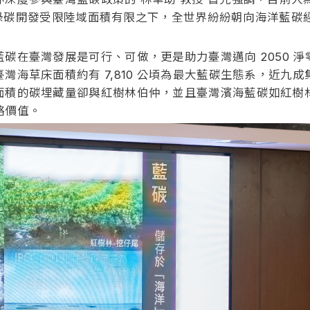
上全球綠碳開發受限陸域面積有限之下，全世界紛紛朝向海洋藍
碳在臺灣發展是可行、可做，更是助力臺灣邁向 2050 
灣海草床面積約有 7,810 公頃為最大藍碳生態系，近九
面積的碳埋藏量卻與紅樹林伯仲，並且臺灣濱海藍碳如紅樹
略價值。