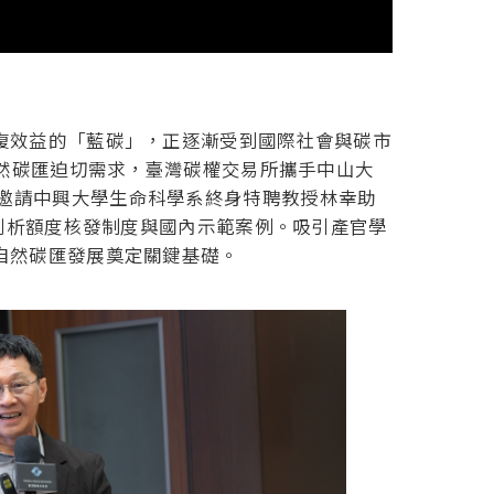
復效益的「藍碳」，正逐漸受到國際社會與碳市
對海洋自然碳匯迫切需求，臺灣碳權交易所攜手中山大
邀請中興大學生命科學系終身特聘教授林幸助
剖析額度核發制度與國內示範案例。吸引產官學
自然碳匯發展奠定關鍵基礎。