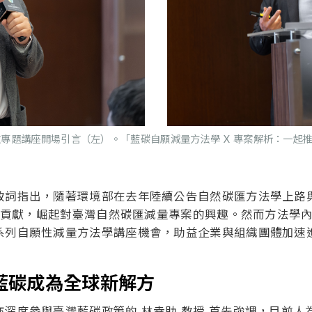
專題講座開場引言（左）。「藍碳自願減量方法學 X 專案解析：一起
詞指出，隨著環境部在去年陸續公告自然碳匯方法學上路與今
治理貢獻，崛起對臺灣自然碳匯減量專案的興趣。然而方法學
系列自願性減量方法學講座機會，助益企業與組織團體加速
藍碳成為全球新解方
參與臺灣藍碳政策的 林幸助 教授 首先強調，目前人為負碳技