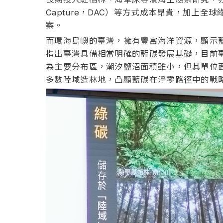
Capture，DAC）等方式成本昂貴，加
案。
而環海島嶼的臺灣，擁有豐富海洋資源，顯示藍
指出臺灣具備相當明確的藍碳發展基礎，目前臺
為主要分布區，潮汐鹽沼面積雖小，但其單位
多數陸域造林地，凸顯藍碳在淨零路徑中的戰