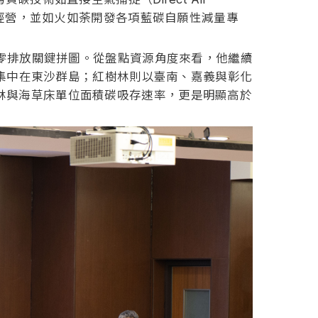
碳經營，並如火如荼開發各項藍碳自願性減量專
淨零排放關鍵拼圖。從盤點資源角度來看，他繼續
成集中在東沙群島；紅樹林則以臺南、嘉義與彰化
林與海草床單位面積碳吸存速率，更是明顯高於