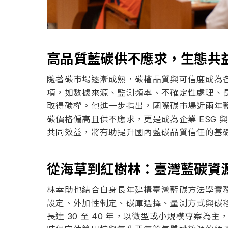
高品質藍碳供不應求，生態共
隨著碳市場逐漸成熟，碳權品質與可信度成為
項，如數據來源、監測頻率、不確定性處理、
取得碳權。他進一步指出，國際碳市場近兩年藍碳
碳價格偏高且供不應求，更是成為企業 ESG
共同效益，將有助提升國內藍碳品質信任的基
從海草到紅樹林：臺灣藍碳資
林幸助也結合自身長年建構臺灣藍碳方法學實
設定、外加性制定、碳庫選擇、量測方式與碳
長達 30 至 40 年，以微型或小規模專