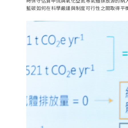
時保守估算甲烷與氧化亞氮等氣體排放源的納
藍碳如何在科學嚴謹與制度可行性之間取得平