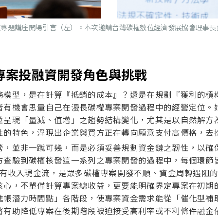
次專題講座開場引言（左）。本次邀請台灣碳權數位經濟發展協會理事長
專案投融資開發角色與挑戰
務模型，是在計算『抵銷的成本』？還是在規劃『獲利的槓
者有機會思量自己在漫長碳權專案開發過程中的經營定位。
「量減、值增」之趨勢結構變化，尤其是以自然解方為本之移除型類
性的特色，浮現出企業與買方正在轉向願意支付高價格，去
營，並非一蹴可幾，而是必須妥善規劃資金鏈之韌性，以確
查驗到碳權核發這一系列之專案開發的過程中，每個環節皆
即有收入現金流，是眾多碳權專案開發不順、資金周轉遇阻
核心，不單僅計算專案總收益，更要能明確界定專案在初期
進帳潛力時間點」各階段，使專案資金需求能從「催化型補
將有助降低專案在後期階段被迫接受高利率或不利條件融金