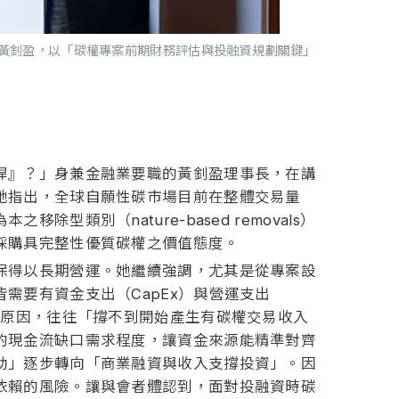
黃釗盈，以「碳權專案前期財務評估與投融資規劃關鍵」
桿』？」身兼金融業要職的黃釗盈理事長，在講
她指出，全球自願性碳市場目前在整體交易量
別（nature-based removals）
採購具完整性優質碳權之價值態度。
保得以長期營運。她繼續強調，尤其是從專案設
需要有資金支出（CapEx）與營運支出
的原因，往往「撐不到開始產生有碳權交易收入
的現金流缺口需求程度，讓資金來源能精準對齊
助」逐步轉向「商業融資與收入支撐投資」。因
依賴的風險。讓與會者體認到，面對投融資時碳