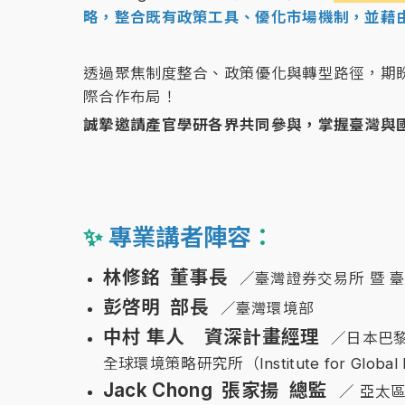
略，整合既有政策工具、優化市場機制，並藉
透過聚焦制度整合、政策優化與轉型路徑，期
際合作布局！
誠摯邀請產官學研各界共同參與，掌握臺灣與
✨
專業講者陣容
：
林修銘 董事長
／臺灣證券交易所 暨
彭啓明 部長
／臺灣環境部
中村 隼人 資深計畫經理
／日本巴黎協定
全球環境策略研究所（Institute for Global Env
Jack Chong 張家揚 總監
／ 亞太