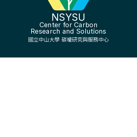
NSYSU
Center for Carbon
Research and Solutions
國立中山大學 碳權研究與服務中心
Contact
Tel：07-5376727
E-mail: ccrs@mail.nsysu.edu.tw