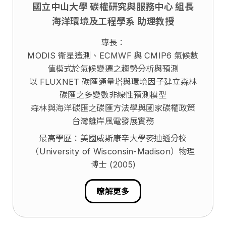
國立中山大學 碳權研究與服務中心 組長
海洋環境及工程學系 助理教授
專長：
MODIS
衛星遙測、ECMWF
與
CMIP6
氣候數
值模式於氣候變遷之趨勢分析與預測
以
FLUXNET
碳匯通量塔與環境因子建立森林
碳匯之多變數非線性預測模型
森林與海洋碳匯之碳匯方法學與國家碳權政策
台灣離岸風電發展實務
最高學歷：美國威斯康辛大學麥迪遜分校
（University of Wisconsin-Madison）物理
博士 (2005)
瞭解更多